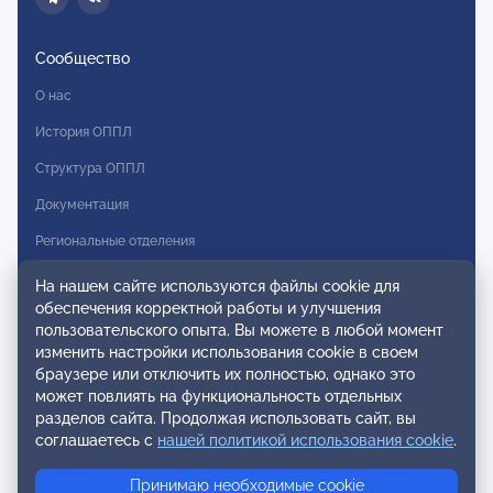
Сообщество
О нас
История ОППЛ
Структура ОППЛ
Документация
Региональные отделения
Комитеты
На нашем сайте используются файлы cookie для
обеспечения корректной работы и улучшения
Модальности
пользовательского опыта. Вы можете в любой момент
Вступление в ОППЛ
изменить настройки использования cookie в своем
браузере или отключить их полностью, однако это
Реестры
может повлиять на функциональность отдельных
разделов сайта. Продолжая использовать сайт, вы
Реестр наблюдательных членов
соглашаетесь с
нашей политикой использования cookie
.
Реестр консультативных членов
Принимаю необходимые cookie