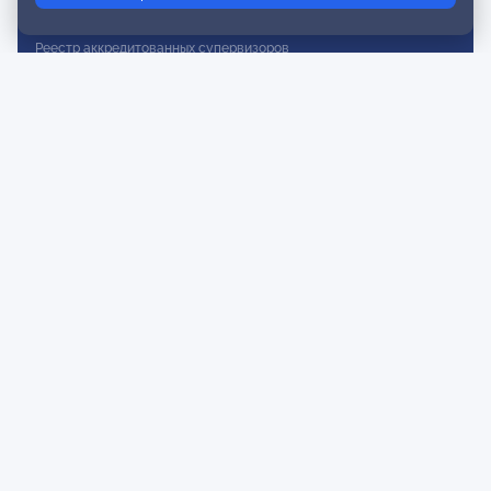
Реестр действительных членов
Реестр аккредитованных супервизоров
Реестр СРО
Сертификация
Сертификация тренеров и преподавателей
Экспертиза и регистрация авторских продуктов
Мероприятия лиги
Календарь событий
Субботние конференции
Фотогалерея
Новости
Публикации