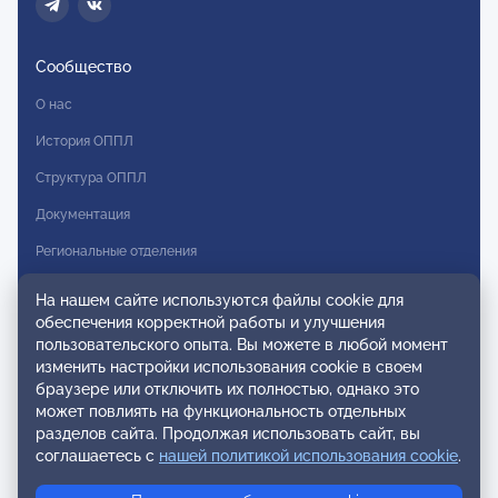
Сообщество
О нас
История ОППЛ
Структура ОППЛ
Документация
Региональные отделения
Комитеты
На нашем сайте используются файлы cookie для
обеспечения корректной работы и улучшения
Модальности
пользовательского опыта. Вы можете в любой момент
Вступление в ОППЛ
изменить настройки использования cookie в своем
браузере или отключить их полностью, однако это
Реестры
может повлиять на функциональность отдельных
разделов сайта. Продолжая использовать сайт, вы
Реестр наблюдательных членов
соглашаетесь с
нашей политикой использования cookie
.
Реестр консультативных членов