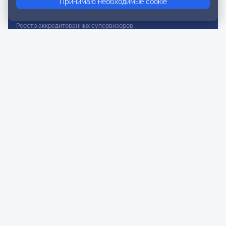
Принимаю необходимые cookie
Реестр действительных членов
Реестр аккредитованных супервизоров
Реестр СРО
Сертификация
Сертификация тренеров и преподавателей
Экспертиза и регистрация авторских продуктов
Мероприятия лиги
Календарь событий
Субботние конференции
Фотогалерея
Новости
Публикации