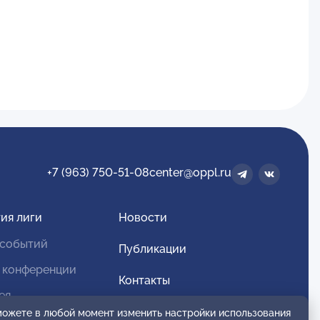
+7 (963) 750-51-08
center@oppl.ru
ия лиги
Новости
 событий
Публикации
 конференции
Контакты
ея
Для спонсоров и партнеров
 можете в любой момент изменить настройки использования