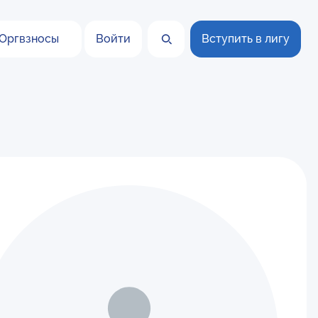
Оргвзносы
Войти
Вступить в лигу