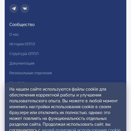
Сообщество
О нас
История ОППЛ
Структура ОППЛ
Документация
Региональные отделения
Комитеты
На нашем сайте используются файлы cookie для
Модальности
обеспечения корректной работы и улучшения
пользовательского опыта. Вы можете в любой момент
Вступление в ОППЛ
изменить настройки использования cookie в своем
браузере или отключить их полностью, однако это
Реестры
может повлиять на функциональность отдельных
разделов сайта. Продолжая использовать сайт, вы
Реестр наблюдательных членов
соглашаетесь с
нашей политикой использования cookie
.