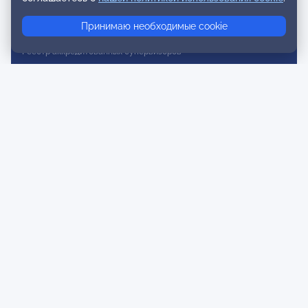
Реестр консультативных членов
Принимаю необходимые cookie
Реестр действительных членов
Реестр аккредитованных супервизоров
Реестр СРО
Сертификация
Сертификация тренеров и преподавателей
Экспертиза и регистрация авторских продуктов
Мероприятия лиги
Календарь событий
Субботние конференции
Фотогалерея
Новости
Публикации