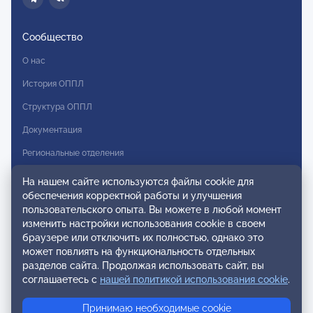
Сообщество
О нас
История ОППЛ
Структура ОППЛ
Документация
Региональные отделения
Комитеты
На нашем сайте используются файлы cookie для
обеспечения корректной работы и улучшения
Модальности
пользовательского опыта. Вы можете в любой момент
Вступление в ОППЛ
изменить настройки использования cookie в своем
браузере или отключить их полностью, однако это
Реестры
может повлиять на функциональность отдельных
разделов сайта. Продолжая использовать сайт, вы
Реестр наблюдательных членов
соглашаетесь с
нашей политикой использования cookie
.
Реестр консультативных членов
Принимаю необходимые cookie