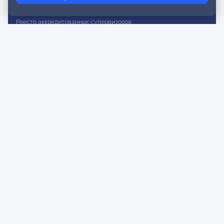
Реестр действительных членов
Реестр аккредитованных супервизоров
Реестр СРО
Сертификация
Сертификация тренеров и преподавателей
Экспертиза и регистрация авторских продуктов
Мероприятия лиги
Календарь событий
Субботние конференции
Фотогалерея
Новости
Публикации