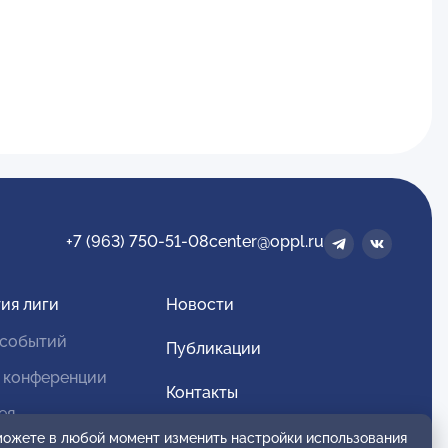
+7 (963) 750-51-08
center@oppl.ru
ия лиги
Новости
 событий
Публикации
 конференции
Контакты
ея
Для спонсоров и партнеров
 можете в любой момент изменить настройки использования