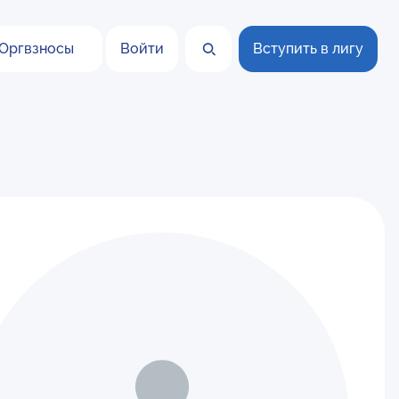
Оргвзносы
Войти
Вступить в лигу