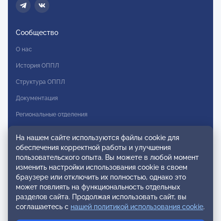
Сообщество
О нас
История ОППЛ
Структура ОППЛ
Документация
Региональные отделения
Комитеты
На нашем сайте используются файлы cookie для
Модальности
обеспечения корректной работы и улучшения
пользовательского опыта. Вы можете в любой момент
Вступление в ОППЛ
изменить настройки использования cookie в своем
браузере или отключить их полностью, однако это
Реестры
может повлиять на функциональность отдельных
разделов сайта. Продолжая использовать сайт, вы
Реестр наблюдательных членов
соглашаетесь с
нашей политикой использования cookie
.
Реестр консультативных членов