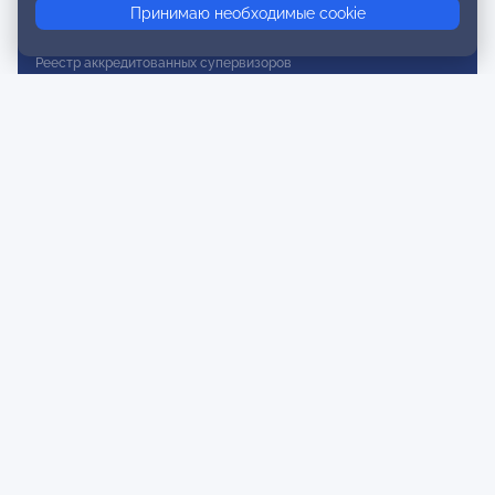
Принимаю необходимые cookie
Реестр действительных членов
Реестр аккредитованных супервизоров
Реестр СРО
Сертификация
Сертификация тренеров и преподавателей
Экспертиза и регистрация авторских продуктов
Мероприятия лиги
Календарь событий
Субботние конференции
Фотогалерея
Новости
Публикации