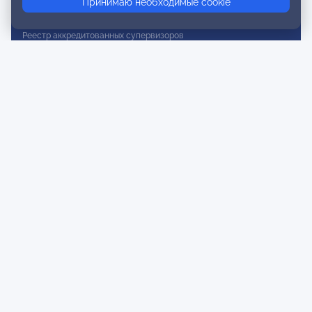
Принимаю необходимые cookie
Реестр действительных членов
Реестр аккредитованных супервизоров
Реестр СРО
Сертификация
Сертификация тренеров и преподавателей
Экспертиза и регистрация авторских продуктов
Мероприятия лиги
Календарь событий
Субботние конференции
Фотогалерея
Новости
Публикации