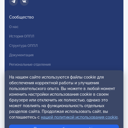
Сообщество
О нас
История ОППЛ
Структура ОППЛ
Документация
Региональные отделения
Комитеты
На нашем сайте используются файлы cookie для
обеспечения корректной работы и улучшения
Модальности
пользовательского опыта. Вы можете в любой момент
Вступление в ОППЛ
изменить настройки использования cookie в своем
браузере или отключить их полностью, однако это
Реестры
может повлиять на функциональность отдельных
разделов сайта. Продолжая использовать сайт, вы
Реестр наблюдательных членов
соглашаетесь с
нашей политикой использования cookie
.
Реестр консультативных членов