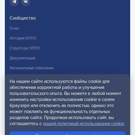
Сообщество
О нас
История ОППЛ
Структура ОППЛ
Документация
Региональные отделения
Комитеты
На нашем сайте используются файлы cookie для
обеспечения корректной работы и улучшения
Модальности
пользовательского опыта. Вы можете в любой момент
Вступление в ОППЛ
изменить настройки использования cookie в своем
браузере или отключить их полностью, однако это
Реестры
может повлиять на функциональность отдельных
разделов сайта. Продолжая использовать сайт, вы
Реестр наблюдательных членов
соглашаетесь с
нашей политикой использования cookie
.
Реестр консультативных членов