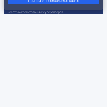
Принимаю необходимые cookie
Реестр действительных членов
Реестр аккредитованных супервизоров
Реестр СРО
Сертификация
Сертификация тренеров и преподавателей
Экспертиза и регистрация авторских продуктов
Мероприятия лиги
Календарь событий
Субботние конференции
Фотогалерея
Новости
Публикации