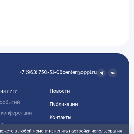
+7 (963) 750-51-08
center@oppl.ru
ия лиги
Новости
 событий
Публикации
 конференции
Контакты
ея
Для спонсоров и партнеров
 можете в любой момент изменить настройки использования