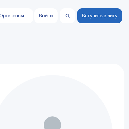
Оргвзносы
Войти
Вступить в лигу