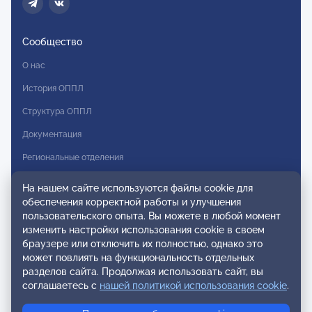
Сообщество
О нас
История ОППЛ
Структура ОППЛ
Документация
Региональные отделения
Комитеты
На нашем сайте используются файлы cookie для
обеспечения корректной работы и улучшения
Модальности
пользовательского опыта. Вы можете в любой момент
Вступление в ОППЛ
изменить настройки использования cookie в своем
браузере или отключить их полностью, однако это
Реестры
может повлиять на функциональность отдельных
разделов сайта. Продолжая использовать сайт, вы
Реестр наблюдательных членов
соглашаетесь с
нашей политикой использования cookie
.
Реестр консультативных членов