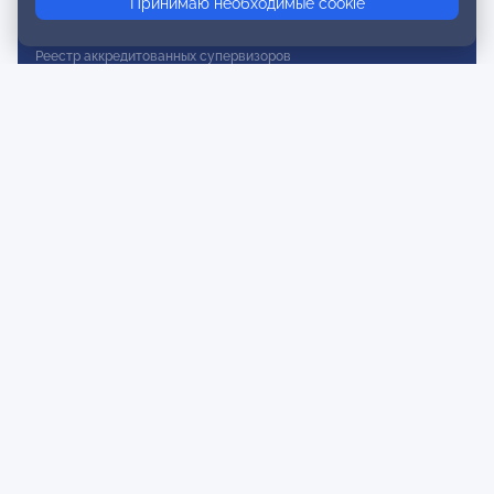
Принимаю необходимые cookie
Реестр действительных членов
Реестр аккредитованных супервизоров
Реестр СРО
Сертификация
Сертификация тренеров и преподавателей
Экспертиза и регистрация авторских продуктов
Мероприятия лиги
Календарь событий
Субботние конференции
Фотогалерея
Новости
Публикации