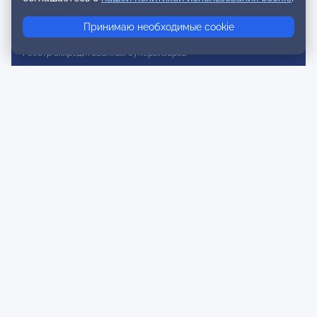
Реестр консультативных членов
Принимаю необходимые cookie
Реестр действительных членов
Реестр аккредитованных супервизоров
Реестр СРО
Сертификация
Сертификация тренеров и преподавателей
Экспертиза и регистрация авторских продуктов
Мероприятия лиги
Календарь событий
Субботние конференции
Фотогалерея
Новости
Публикации