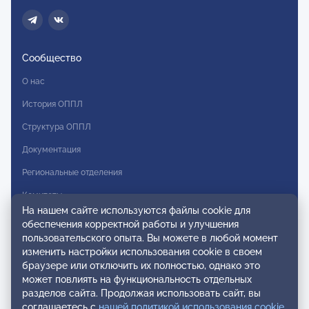
Сообщество
О нас
История ОППЛ
Структура ОППЛ
Документация
Региональные отделения
Комитеты
На нашем сайте используются файлы cookie для
Модальности
обеспечения корректной работы и улучшения
пользовательского опыта. Вы можете в любой момент
Вступление в ОППЛ
изменить настройки использования cookie в своем
браузере или отключить их полностью, однако это
Реестры
может повлиять на функциональность отдельных
разделов сайта. Продолжая использовать сайт, вы
Реестр наблюдательных членов
соглашаетесь с
нашей политикой использования cookie
.