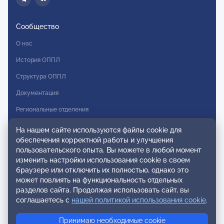
Сообщество
О нас
История ОППЛ
Структура ОППЛ
Документация
Региональные отделения
Комитеты
На нашем сайте используются файлы cookie для
обеспечения корректной работы и улучшения
Модальности
пользовательского опыта. Вы можете в любой момент
Вступление в ОППЛ
изменить настройки использования cookie в своем
браузере или отключить их полностью, однако это
Реестры
может повлиять на функциональность отдельных
разделов сайта. Продолжая использовать сайт, вы
Реестр наблюдательных членов
соглашаетесь с
нашей политикой использования cookie
.
Реестр консультативных членов
Принимаю необходимые cookie