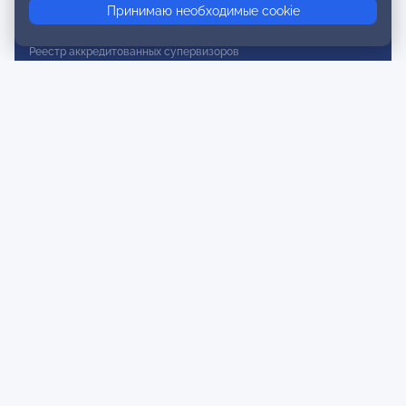
Принимаю необходимые cookie
Реестр действительных членов
Реестр аккредитованных супервизоров
Реестр СРО
Сертификация
Сертификация тренеров и преподавателей
Экспертиза и регистрация авторских продуктов
Мероприятия лиги
Календарь событий
Субботние конференции
Фотогалерея
Новости
Публикации