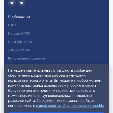
Сообщество
О нас
История ОППЛ
Структура ОППЛ
Документация
Региональные отделения
Комитеты
На нашем сайте используются файлы cookie для
Модальности
обеспечения корректной работы и улучшения
пользовательского опыта. Вы можете в любой момент
Вступление в ОППЛ
изменить настройки использования cookie в своем
браузере или отключить их полностью, однако это
Реестры
может повлиять на функциональность отдельных
разделов сайта. Продолжая использовать сайт, вы
Реестр наблюдательных членов
соглашаетесь с
нашей политикой использования cookie
.
Реестр консультативных членов