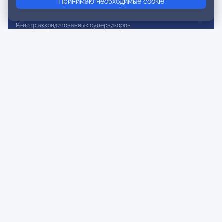
Принимаю необходимые cookie
Реестр действительных членов
Реестр аккредитованных супервизоров
Реестр СРО
Сертификация
Сертификация тренеров и преподавателей
Экспертиза и регистрация авторских продуктов
Мероприятия лиги
Календарь событий
Субботние конференции
Фотогалерея
Новости
Публикации