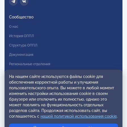
Сообщество
О нас
История ОППЛ
Структура ОППЛ
Документация
Региональные отделения
Комитеты
На нашем сайте используются файлы cookie для
обеспечения корректной работы и улучшения
Модальности
пользовательского опыта. Вы можете в любой момент
Вступление в ОППЛ
изменить настройки использования cookie в своем
браузере или отключить их полностью, однако это
Реестры
может повлиять на функциональность отдельных
разделов сайта. Продолжая использовать сайт, вы
Реестр наблюдательных членов
соглашаетесь с
нашей политикой использования cookie
.
Реестр консультативных членов