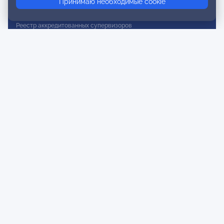
Принимаю необходимые cookie
Реестр действительных членов
Реестр аккредитованных супервизоров
Реестр СРО
Сертификация
Сертификация тренеров и преподавателей
Экспертиза и регистрация авторских продуктов
Мероприятия лиги
Календарь событий
Субботние конференции
Фотогалерея
Новости
Публикации