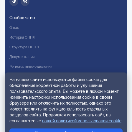
Сообщество
О нас
История ОППЛ
Структура ОППЛ
Документация
Региональные отделения
Комитеты
На нашем сайте используются файлы cookie для
обеспечения корректной работы и улучшения
Модальности
пользовательского опыта. Вы можете в любой момент
Вступление в ОППЛ
изменить настройки использования cookie в своем
браузере или отключить их полностью, однако это
Реестры
может повлиять на функциональность отдельных
разделов сайта. Продолжая использовать сайт, вы
Реестр наблюдательных членов
соглашаетесь с
нашей политикой использования cookie
.
Реестр консультативных членов