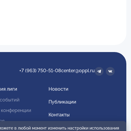
+7 (963) 750-51-08
center@oppl.ru
ия лиги
Новости
 событий
Публикации
 конференции
Контакты
ея
Для спонсоров и партнеров
 можете в любой момент изменить настройки использования