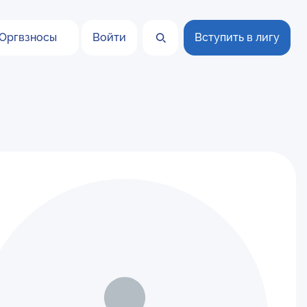
Оргвзносы
Войти
Вступить в лигу