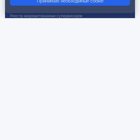
Принимаю необходимые cookie
Реестр действительных членов
Реестр аккредитованных супервизоров
Реестр СРО
Сертификация
Сертификация тренеров и преподавателей
Экспертиза и регистрация авторских продуктов
Мероприятия лиги
Календарь событий
Субботние конференции
Фотогалерея
Новости
Публикации