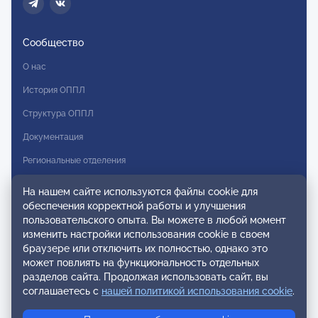
Сообщество
О нас
История ОППЛ
Структура ОППЛ
Документация
Региональные отделения
Комитеты
На нашем сайте используются файлы cookie для
обеспечения корректной работы и улучшения
Модальности
пользовательского опыта. Вы можете в любой момент
Вступление в ОППЛ
изменить настройки использования cookie в своем
браузере или отключить их полностью, однако это
Реестры
может повлиять на функциональность отдельных
разделов сайта. Продолжая использовать сайт, вы
Реестр наблюдательных членов
соглашаетесь с
нашей политикой использования cookie
.
Реестр консультативных членов