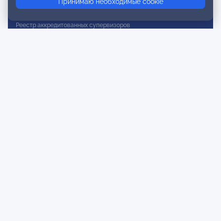
Принимаю необходимые cookie
Реестр действительных членов
Реестр аккредитованных супервизоров
Реестр СРО
Сертификация
Сертификация тренеров и преподавателей
Экспертиза и регистрация авторских продуктов
Мероприятия лиги
Календарь событий
Субботние конференции
Фотогалерея
Новости
Публикации