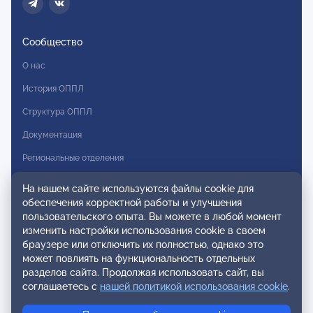
Сообщество
О нас
История ОППЛ
Структура ОППЛ
Документация
Региональные отделения
Комитеты
На нашем сайте используются файлы cookie для
обеспечения корректной работы и улучшения
Модальности
пользовательского опыта. Вы можете в любой момент
Вступление в ОППЛ
изменить настройки использования cookie в своем
браузере или отключить их полностью, однако это
Реестры
может повлиять на функциональность отдельных
разделов сайта. Продолжая использовать сайт, вы
Реестр наблюдательных членов
соглашаетесь с
нашей политикой использования cookie
.
Реестр консультативных членов