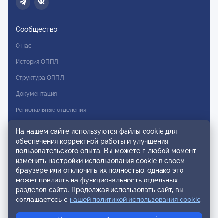
Сообщество
О нас
История ОППЛ
Структура ОППЛ
Документация
Региональные отделения
Комитеты
На нашем сайте используются файлы cookie для
обеспечения корректной работы и улучшения
Модальности
пользовательского опыта. Вы можете в любой момент
Вступление в ОППЛ
изменить настройки использования cookie в своем
браузере или отключить их полностью, однако это
Реестры
может повлиять на функциональность отдельных
разделов сайта. Продолжая использовать сайт, вы
Реестр наблюдательных членов
соглашаетесь с
нашей политикой использования cookie
.
Реестр консультативных членов