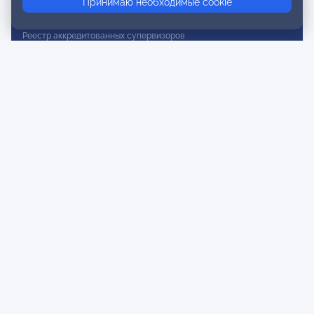
Принимаю необходимые cookie
Реестр действительных членов
Реестр аккредитованных супервизоров
Реестр СРО
Сертификация
Сертификация тренеров и преподавателей
Экспертиза и регистрация авторских продуктов
Мероприятия лиги
Календарь событий
Субботние конференции
Фотогалерея
Новости
Публикации