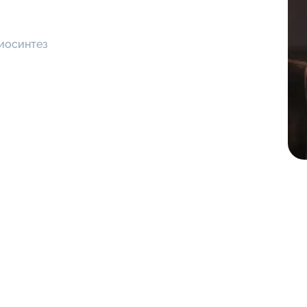
иосинтез