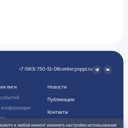
+7 (963) 750-51-08
center@oppl.ru
ия лиги
Новости
 событий
Публикации
 конференции
Контакты
ея
Для спонсоров и партнеров
 можете в любой момент изменить настройки использования