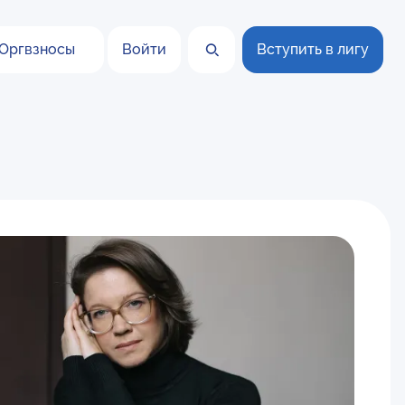
Оргвзносы
Войти
Вступить в лигу