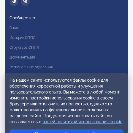
Сообщество
О нас
История ОППЛ
Структура ОППЛ
Документация
Региональные отделения
Комитеты
На нашем сайте используются файлы cookie для
обеспечения корректной работы и улучшения
Модальности
пользовательского опыта. Вы можете в любой момент
Вступление в ОППЛ
изменить настройки использования cookie в своем
браузере или отключить их полностью, однако это
Реестры
может повлиять на функциональность отдельных
разделов сайта. Продолжая использовать сайт, вы
Реестр наблюдательных членов
соглашаетесь с
нашей политикой использования cookie
.
Реестр консультативных членов