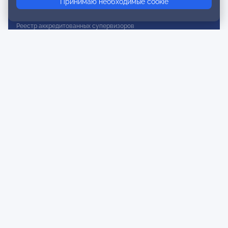
Принимаю необходимые cookie
Реестр действительных членов
Реестр аккредитованных супервизоров
Реестр СРО
Сертификация
Сертификация тренеров и преподавателей
Экспертиза и регистрация авторских продуктов
Мероприятия лиги
Календарь событий
Субботние конференции
Фотогалерея
Новости
Публикации