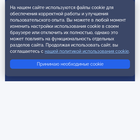
Вступление в ОППЛ
На нашем сайте используются файлы cookie для
обеспечения корректной работы и улучшения
Реестры
пользовательского опыта. Вы можете в любой момент
изменить настройки использования cookie в своем
Реестр наблюдательных членов
браузере или отключить их полностью, однако это
может повлиять на функциональность отдельных
Реестр консультативных членов
разделов сайта. Продолжая использовать сайт, вы
Реестр действительных членов
соглашаетесь с
нашей политикой использования cookie
.
Реестр аккредитованных супервизоров
Принимаю необходимые cookie
Реестр СРО
Сертификация
Сертификация тренеров и преподавателей
Экспертиза и регистрация авторских продуктов
Мероприятия лиги
Календарь событий
Субботние конференции