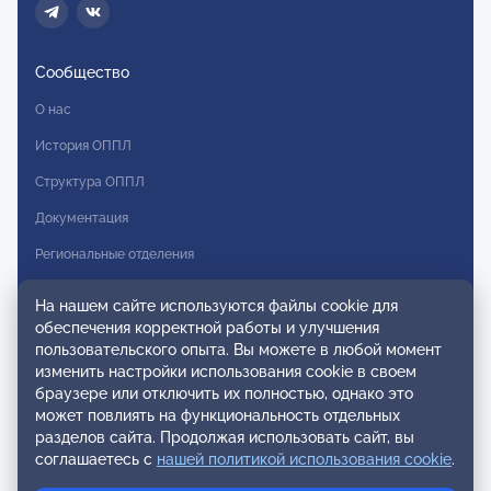
Сообщество
О нас
История ОППЛ
Структура ОППЛ
Документация
Региональные отделения
Комитеты
На нашем сайте используются файлы cookie для
Модальности
обеспечения корректной работы и улучшения
пользовательского опыта. Вы можете в любой момент
Вступление в ОППЛ
изменить настройки использования cookie в своем
браузере или отключить их полностью, однако это
Реестры
может повлиять на функциональность отдельных
разделов сайта. Продолжая использовать сайт, вы
Реестр наблюдательных членов
соглашаетесь с
нашей политикой использования cookie
.
Реестр консультативных членов