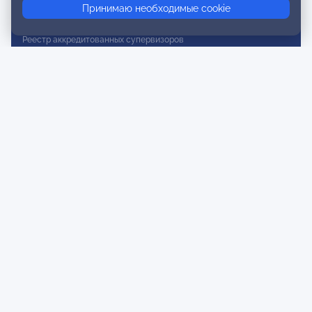
Принимаю необходимые cookie
Реестр действительных членов
Реестр аккредитованных супервизоров
Реестр СРО
Сертификация
Сертификация тренеров и преподавателей
Экспертиза и регистрация авторских продуктов
Мероприятия лиги
Календарь событий
Субботние конференции
Фотогалерея
Новости
Публикации