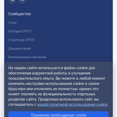
Сообщество
О нас
История ОППЛ
Структура ОППЛ
Документация
Региональные отделения
Комитеты
На нашем сайте используются файлы cookie для
обеспечения корректной работы и улучшения
Модальности
пользовательского опыта. Вы можете в любой момент
Вступление в ОППЛ
изменить настройки использования cookie в своем
браузере или отключить их полностью, однако это
Реестры
может повлиять на функциональность отдельных
разделов сайта. Продолжая использовать сайт, вы
Реестр наблюдательных членов
соглашаетесь с
нашей политикой использования cookie
.
Реестр консультативных членов
Принимаю необходимые cookie