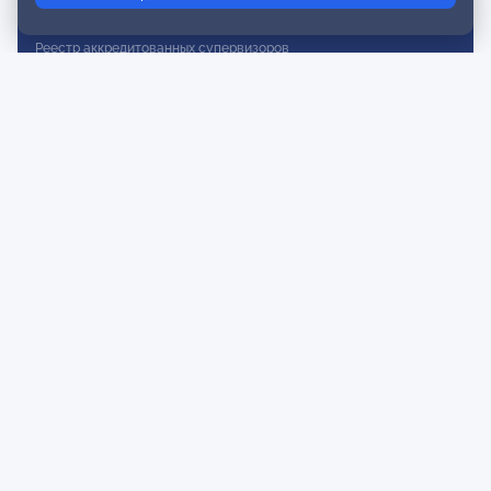
Реестр действительных членов
Реестр аккредитованных супервизоров
Реестр СРО
Сертификация
Сертификация тренеров и преподавателей
Экспертиза и регистрация авторских продуктов
Мероприятия лиги
Календарь событий
Субботние конференции
Фотогалерея
Новости
Публикации