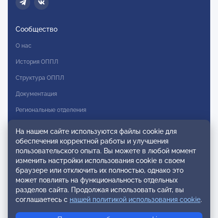
Сообщество
О нас
История ОППЛ
Структура ОППЛ
Документация
Региональные отделения
Комитеты
На нашем сайте используются файлы cookie для
обеспечения корректной работы и улучшения
Модальности
пользовательского опыта. Вы можете в любой момент
Вступление в ОППЛ
изменить настройки использования cookie в своем
браузере или отключить их полностью, однако это
Реестры
может повлиять на функциональность отдельных
разделов сайта. Продолжая использовать сайт, вы
Реестр наблюдательных членов
соглашаетесь с
нашей политикой использования cookie
.
Реестр консультативных членов