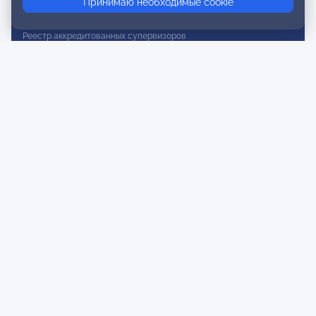
Принимаю необходимые cookie
Реестр действительных членов
Реестр аккредитованных супервизоров
Реестр СРО
Сертификация
Сертификация тренеров и преподавателей
Экспертиза и регистрация авторских продуктов
Мероприятия лиги
Календарь событий
Субботние конференции
Фотогалерея
Новости
Публикации