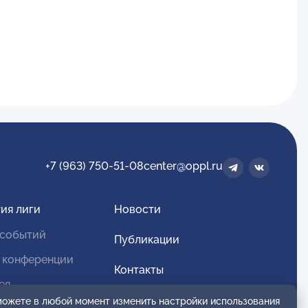
+7 (963) 750-51-08
center@oppl.ru
ия лиги
Новости
 событий
Публикации
 конференции
Контакты
ея
Для спонсоров и партнеров
 можете в любой момент изменить настройки использования