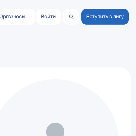
Оргвзносы
Войти
Вступить в лигу