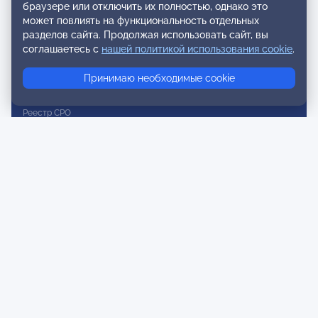
браузере или отключить их полностью, однако это
Реестр наблюдательных членов
может повлиять на функциональность отдельных
разделов сайта. Продолжая использовать сайт, вы
Реестр консультативных членов
соглашаетесь с
нашей политикой использования cookie
.
Реестр действительных членов
Принимаю необходимые cookie
Реестр аккредитованных супервизоров
Реестр СРО
Сертификация
Сертификация тренеров и преподавателей
Экспертиза и регистрация авторских продуктов
Мероприятия лиги
Календарь событий
Субботние конференции
Фотогалерея