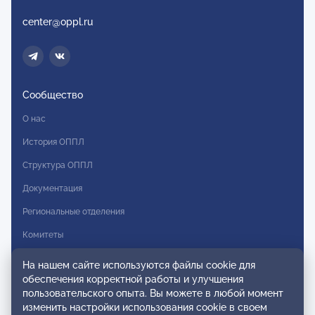
center@oppl.ru
Сообщество
О нас
История ОППЛ
Структура ОППЛ
Документация
Региональные отделения
Комитеты
Модальности
На нашем сайте используются файлы cookie для
обеспечения корректной работы и улучшения
Вступление в ОППЛ
пользовательского опыта. Вы можете в любой момент
изменить настройки использования cookie в своем
Реестры