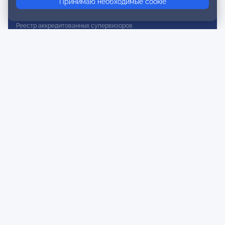
Принимаю необходимые cookie
Реестр действительных членов
Реестр аккредитованных супервизоров
Реестр СРО
Сертификация
Сертификация тренеров и преподавателей
Экспертиза и регистрация авторских продуктов
Мероприятия лиги
Календарь событий
Субботние конференции
Фотогалерея
Новости
Публикации