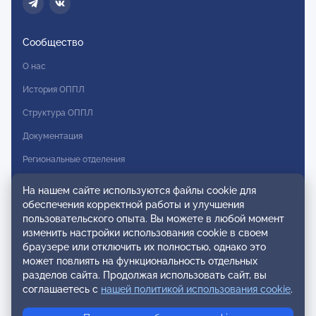
Сообщество
О нас
История ОППЛ
Структура ОППЛ
Документация
Региональные отделения
Комитеты
На нашем сайте используются файлы cookie для
обеспечения корректной работы и улучшения
Модальности
пользовательского опыта. Вы можете в любой момент
Вступление в ОППЛ
изменить настройки использования cookie в своем
браузере или отключить их полностью, однако это
Реестры
может повлиять на функциональность отдельных
разделов сайта. Продолжая использовать сайт, вы
Реестр наблюдательных членов
соглашаетесь с
нашей политикой использования cookie
.
Реестр консультативных членов