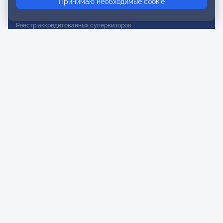
Принимаю необходимые cookie
Реестр действительных членов
Реестр аккредитованных супервизоров
Реестр СРО
Сертификация
Сертификация тренеров и преподавателей
Экспертиза и регистрация авторских продуктов
Мероприятия лиги
Календарь событий
Субботние конференции
Фотогалерея
Новости
Публикации