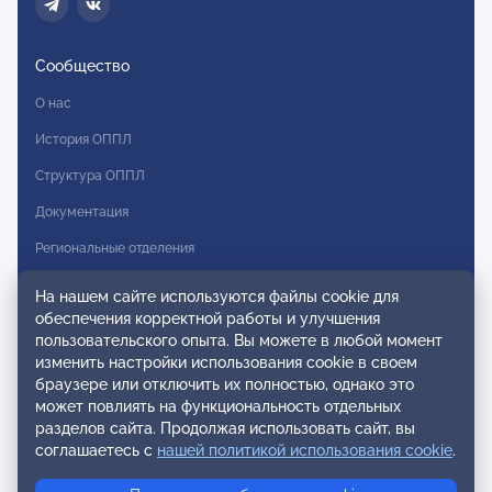
Сообщество
О нас
История ОППЛ
Структура ОППЛ
Документация
Региональные отделения
Комитеты
На нашем сайте используются файлы cookie для
обеспечения корректной работы и улучшения
Модальности
пользовательского опыта. Вы можете в любой момент
Вступление в ОППЛ
изменить настройки использования cookie в своем
браузере или отключить их полностью, однако это
Реестры
может повлиять на функциональность отдельных
разделов сайта. Продолжая использовать сайт, вы
Реестр наблюдательных членов
соглашаетесь с
нашей политикой использования cookie
.
Реестр консультативных членов