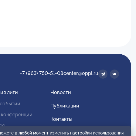
+7 (963) 750-51-08
center@oppl.ru
ия лиги
Новости
 событий
Публикации
 конференции
Контакты
ея
Для спонсоров и партнеров
 можете в любой момент изменить настройки использования