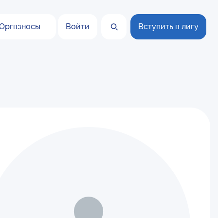
Оргвзносы
Войти
Вступить в лигу