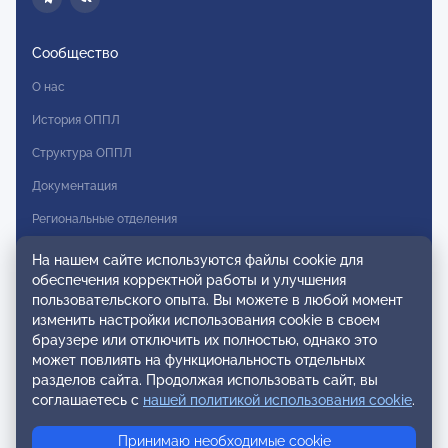
Сообщество
О нас
История ОППЛ
Структура ОППЛ
Документация
Региональные отделения
Комитеты
На нашем сайте используются файлы cookie для
обеспечения корректной работы и улучшения
Модальности
пользовательского опыта. Вы можете в любой момент
Вступление в ОППЛ
изменить настройки использования cookie в своем
браузере или отключить их полностью, однако это
Реестры
может повлиять на функциональность отдельных
разделов сайта. Продолжая использовать сайт, вы
Реестр наблюдательных членов
соглашаетесь с
нашей политикой использования cookie
.
Реестр консультативных членов
Принимаю необходимые cookie