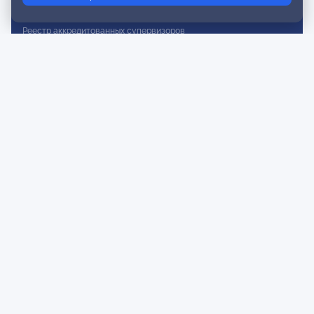
Реестр действительных членов
Реестр аккредитованных супервизоров
Реестр СРО
Сертификация
Сертификация тренеров и преподавателей
Экспертиза и регистрация авторских продуктов
Мероприятия лиги
Календарь событий
Субботние конференции
Фотогалерея
Новости
Публикации