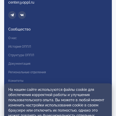
center@oppl.ru
Сообщество
О нас
История ОППЛ
Структура ОППЛ
Документация
Региональные отделения
Комитеты
Модальности
На нашем сайте используются файлы cookie для
обеспечения корректной работы и улучшения
Вступление в ОППЛ
пользовательского опыта. Вы можете в любой момент
изменить настройки использования cookie в своем
Реестры
браузере или отключить их полностью, однако это
может повлиять на функциональность отдельных