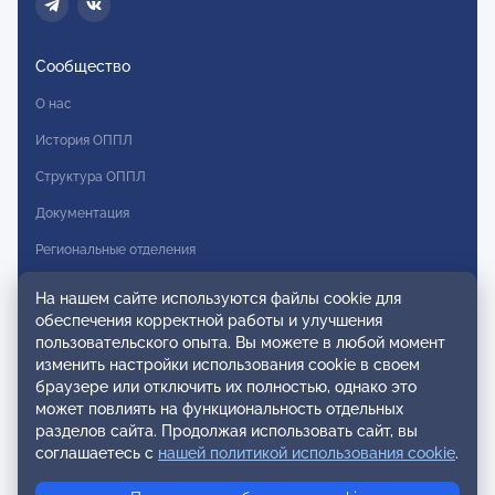
Сообщество
О нас
История ОППЛ
Структура ОППЛ
Документация
Региональные отделения
Комитеты
На нашем сайте используются файлы cookie для
обеспечения корректной работы и улучшения
Модальности
пользовательского опыта. Вы можете в любой момент
Вступление в ОППЛ
изменить настройки использования cookie в своем
браузере или отключить их полностью, однако это
Реестры
может повлиять на функциональность отдельных
разделов сайта. Продолжая использовать сайт, вы
Реестр наблюдательных членов
соглашаетесь с
нашей политикой использования cookie
.
Реестр консультативных членов