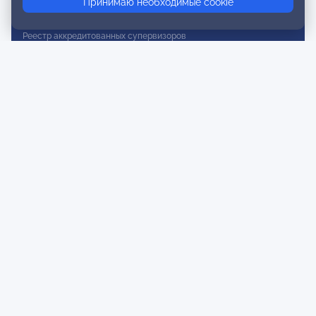
Принимаю необходимые cookie
Реестр действительных членов
Реестр аккредитованных супервизоров
Реестр СРО
Сертификация
Сертификация тренеров и преподавателей
Экспертиза и регистрация авторских продуктов
Мероприятия лиги
Календарь событий
Субботние конференции
Фотогалерея
Новости
Публикации