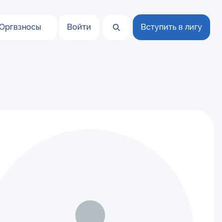
Оргвзносы
Войти
Вступить в лигу