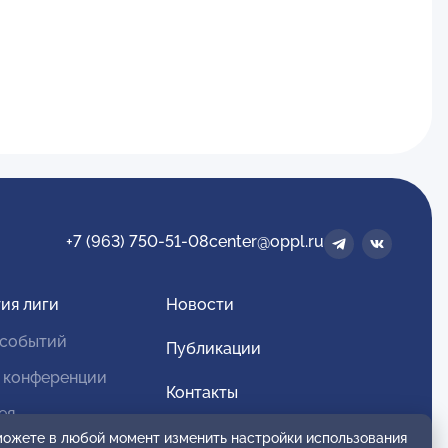
+7 (963) 750-51-08
center@oppl.ru
ия лиги
Новости
 событий
Публикации
 конференции
Контакты
ея
Для спонсоров и партнеров
 можете в любой момент изменить настройки использования