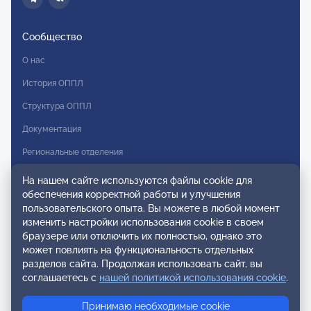
Сообщество
О нас
История ОППЛ
Структура ОППЛ
Документация
Региональные отделения
Комитеты
На нашем сайте используются файлы cookie для
обеспечения корректной работы и улучшения
Модальности
пользовательского опыта. Вы можете в любой момент
Вступление в ОППЛ
изменить настройки использования cookie в своем
браузере или отключить их полностью, однако это
Реестры
может повлиять на функциональность отдельных
разделов сайта. Продолжая использовать сайт, вы
Реестр наблюдательных членов
соглашаетесь с
нашей политикой использования cookie
.
Реестр консультативных членов
Принимаю необходимые cookie