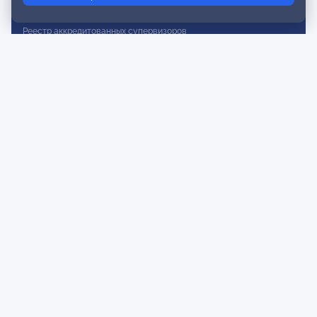
Реестр действительных членов
Реестр аккредитованных супервизоров
Реестр СРО
Сертификация
Сертификация тренеров и преподавателей
Экспертиза и регистрация авторских продуктов
Мероприятия лиги
Календарь событий
Субботние конференции
Фотогалерея
Новости
Публикации