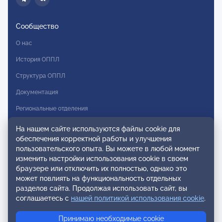
Сообщество
О нас
История ОППЛ
Структура ОППЛ
Документация
Региональные отделения
Комитеты
На нашем сайте используются файлы cookie для
обеспечения корректной работы и улучшения
Модальности
пользовательского опыта. Вы можете в любой момент
Вступление в ОППЛ
изменить настройки использования cookie в своем
браузере или отключить их полностью, однако это
Реестры
может повлиять на функциональность отдельных
разделов сайта. Продолжая использовать сайт, вы
Реестр наблюдательных членов
соглашаетесь с
нашей политикой использования cookie
.
Реестр консультативных членов
Принимаю необходимые cookie