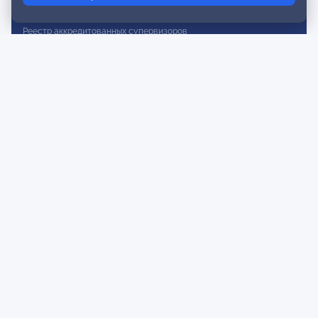
Реестр действительных членов
Реестр аккредитованных супервизоров
Реестр СРО
Сертификация
Сертификация тренеров и преподавателей
Экспертиза и регистрация авторских продуктов
Мероприятия лиги
Календарь событий
Субботние конференции
Фотогалерея
Новости
Публикации