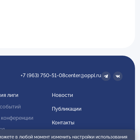
+7 (963) 750-51-08
center@oppl.ru
ия лиги
Новости
 событий
Публикации
 конференции
Контакты
ея
Для спонсоров и партнеров
 можете в любой момент изменить настройки использования