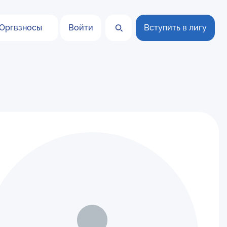
Оргвзносы
Войти
Вступить в лигу