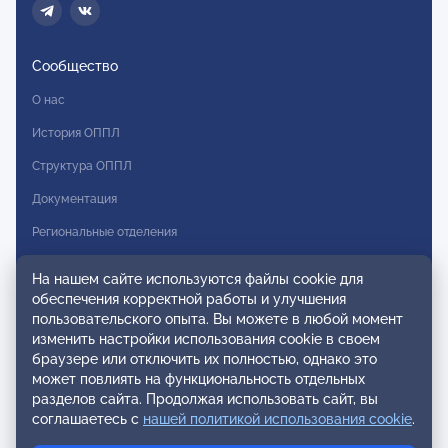
Сообщество
О нас
История ОППЛ
Структура ОППЛ
Документация
Региональные отделения
Комитеты
На нашем сайте используются файлы cookie для
Модальности
обеспечения корректной работы и улучшения
пользовательского опыта. Вы можете в любой момент
Вступление в ОППЛ
изменить настройки использования cookie в своем
браузере или отключить их полностью, однако это
Реестры
может повлиять на функциональность отдельных
разделов сайта. Продолжая использовать сайт, вы
Реестр наблюдательных членов
соглашаетесь с
нашей политикой использования cookie
.
Реестр консультативных членов