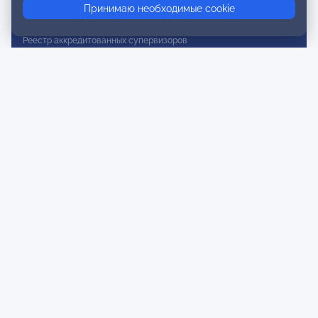
Принимаю необходимые cookie
Реестр действительных членов
Реестр аккредитованных супервизоров
Реестр СРО
Сертификация
Сертификация тренеров и преподавателей
Экспертиза и регистрация авторских продуктов
Мероприятия лиги
Календарь событий
Субботние конференции
Фотогалерея
Новости
Публикации