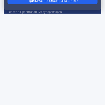
Принимаю необходимые cookie
Реестр действительных членов
Реестр аккредитованных супервизоров
Реестр СРО
Сертификация
Сертификация тренеров и преподавателей
Экспертиза и регистрация авторских продуктов
Мероприятия лиги
Календарь событий
Субботние конференции
Фотогалерея
Новости
Публикации