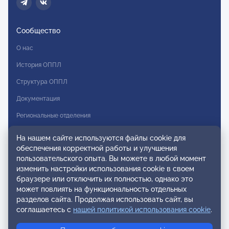
Сообщество
О нас
История ОППЛ
Структура ОППЛ
Документация
Региональные отделения
Комитеты
На нашем сайте используются файлы cookie для
обеспечения корректной работы и улучшения
Модальности
пользовательского опыта. Вы можете в любой момент
Вступление в ОППЛ
изменить настройки использования cookie в своем
браузере или отключить их полностью, однако это
Реестры
может повлиять на функциональность отдельных
разделов сайта. Продолжая использовать сайт, вы
Реестр наблюдательных членов
соглашаетесь с
нашей политикой использования cookie
.
Реестр консультативных членов