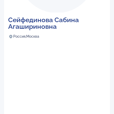
Сейфединова Сабина
Агашириновна
Россия,
Москва