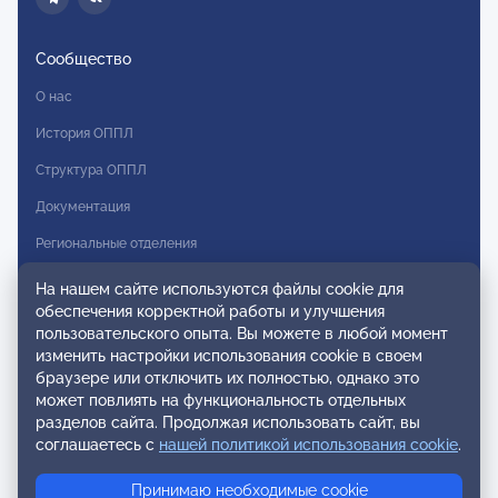
Сообщество
О нас
История ОППЛ
Структура ОППЛ
Документация
Региональные отделения
Комитеты
На нашем сайте используются файлы cookie для
обеспечения корректной работы и улучшения
Модальности
пользовательского опыта. Вы можете в любой момент
Вступление в ОППЛ
изменить настройки использования cookie в своем
браузере или отключить их полностью, однако это
Реестры
может повлиять на функциональность отдельных
разделов сайта. Продолжая использовать сайт, вы
Реестр наблюдательных членов
соглашаетесь с
нашей политикой использования cookie
.
Реестр консультативных членов
Принимаю необходимые cookie