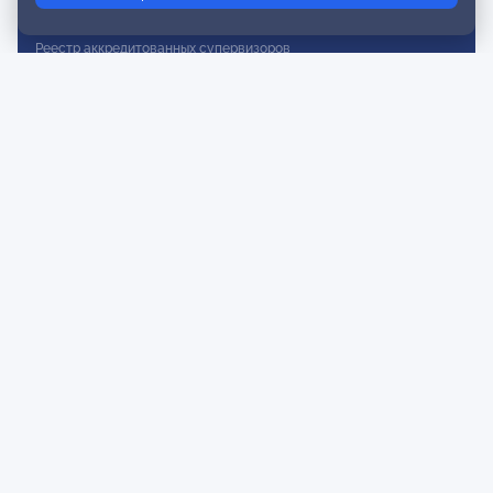
Реестр действительных членов
Реестр аккредитованных супервизоров
Реестр СРО
Сертификация
Сертификация тренеров и преподавателей
Экспертиза и регистрация авторских продуктов
Мероприятия лиги
Календарь событий
Субботние конференции
Фотогалерея
Новости
Публикации