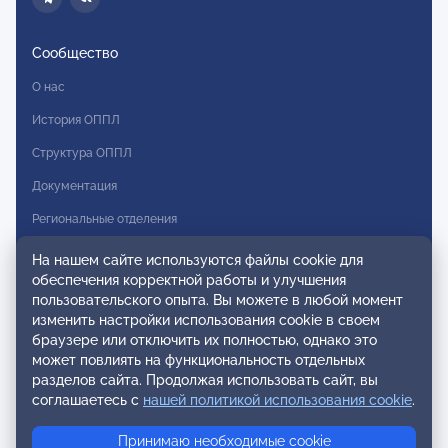
Сообщество
О нас
История ОППЛ
Структура ОППЛ
Документация
Региональные отделения
Комитеты
На нашем сайте используются файлы cookie для
обеспечения корректной работы и улучшения
Модальности
пользовательского опыта. Вы можете в любой момент
Вступление в ОППЛ
изменить настройки использования cookie в своем
браузере или отключить их полностью, однако это
Реестры
может повлиять на функциональность отдельных
разделов сайта. Продолжая использовать сайт, вы
Реестр наблюдательных членов
соглашаетесь с
нашей политикой использования cookie
.
Реестр консультативных членов
Принимаю необходимые cookie