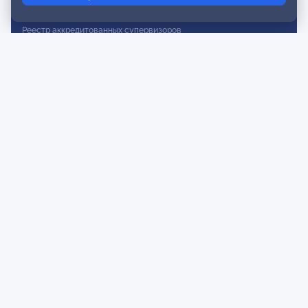
Реестр действительных членов
Реестр аккредитованных супервизоров
Реестр СРО
Сертификация
Сертификация тренеров и преподавателей
Экспертиза и регистрация авторских продуктов
Мероприятия лиги
Календарь событий
Субботние конференции
Фотогалерея
Новости
Публикации