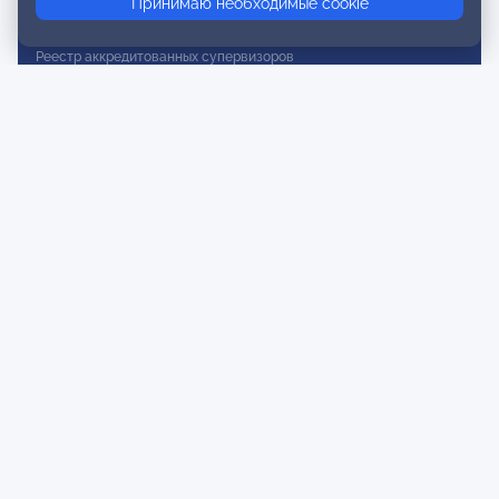
Принимаю необходимые cookie
Реестр действительных членов
Реестр аккредитованных супервизоров
Реестр СРО
Сертификация
Сертификация тренеров и преподавателей
Экспертиза и регистрация авторских продуктов
Мероприятия лиги
Календарь событий
Субботние конференции
Фотогалерея
Новости
Публикации