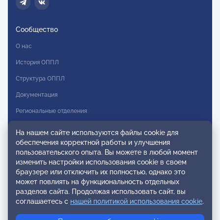
Сообщество
О нас
История ОППЛ
Структура ОППЛ
Документация
Региональные отделения
Комитеты
На нашем сайте используются файлы cookie для
обеспечения корректной работы и улучшения
Модальности
пользовательского опыта. Вы можете в любой момент
Вступление в ОППЛ
изменить настройки использования cookie в своем
браузере или отключить их полностью, однако это
Реестры
может повлиять на функциональность отдельных
разделов сайта. Продолжая использовать сайт, вы
Реестр наблюдательных членов
соглашаетесь с
нашей политикой использования cookie
.
Реестр консультативных членов