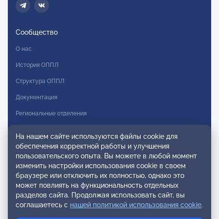
Сообщество
О нас
История ОППЛ
Структура ОППЛ
Документация
Региональные отделения
Комитеты
На нашем сайте используются файлы cookie для
Модальности
обеспечения корректной работы и улучшения
пользовательского опыта. Вы можете в любой момент
Вступление в ОППЛ
изменить настройки использования cookie в своем
браузере или отключить их полностью, однако это
Реестры
может повлиять на функциональность отдельных
разделов сайта. Продолжая использовать сайт, вы
Реестр наблюдательных членов
соглашаетесь с
нашей политикой использования cookie
.
Реестр консультативных членов