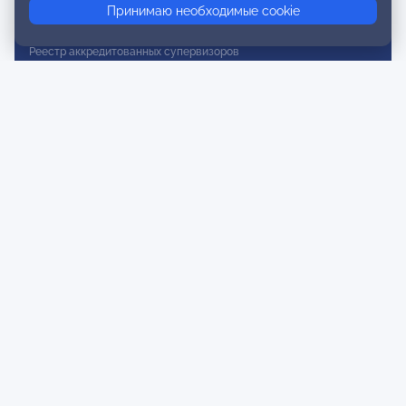
Принимаю необходимые cookie
Реестр действительных членов
Реестр аккредитованных супервизоров
Реестр СРО
Сертификация
Сертификация тренеров и преподавателей
Экспертиза и регистрация авторских продуктов
Мероприятия лиги
Календарь событий
Субботние конференции
Фотогалерея
Новости
Публикации