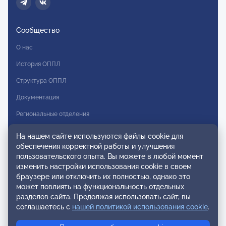
Сообщество
О нас
История ОППЛ
Структура ОППЛ
Документация
Региональные отделения
Комитеты
На нашем сайте используются файлы cookie для
обеспечения корректной работы и улучшения
Модальности
пользовательского опыта. Вы можете в любой момент
Вступление в ОППЛ
изменить настройки использования cookie в своем
браузере или отключить их полностью, однако это
Реестры
может повлиять на функциональность отдельных
разделов сайта. Продолжая использовать сайт, вы
Реестр наблюдательных членов
соглашаетесь с
нашей политикой использования cookie
.
Реестр консультативных членов