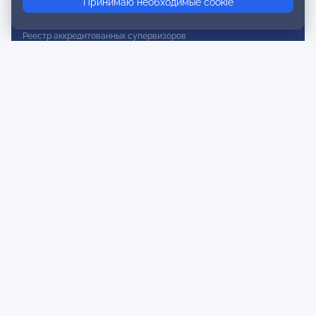
Принимаю необходимые cookie
Реестр действительных членов
Реестр аккредитованных супервизоров
Реестр СРО
Сертификация
Сертификация тренеров и преподавателей
Экспертиза и регистрация авторских продуктов
Мероприятия лиги
Календарь событий
Субботние конференции
Фотогалерея
Новости
Публикации