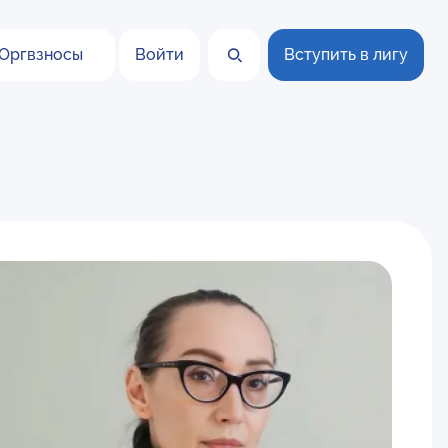
Оргвзносы
Войти
Вступить в лигу