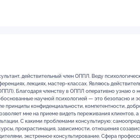
ультант, действительный член ОППЛ. Веду психологичес
ференциях, лекциях, мастер-классах. Являюсь действит
ППЛ). Благодаря членству в ОППЛ оперативно узнаю о 
 обоснованные научной психологией — это безопасно и 
сле принципы конфиденциальности, компетентности, добр
озволяет мне на приеме видеть переживания клиентов, а
льтации. С какими проблемами консультирую: самоопреде
сурсы, прокрастинация, зависимости, отношения созави
одителями, экстренное консультирование. Сфера профес