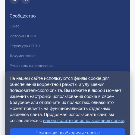
Сообщество
О нас
История ОППЛ
Структура ОППЛ
Документация
Региональные отделения
Комитеты
На нашем сайте используются файлы cookie для
обеспечения корректной работы и улучшения
Модальности
пользовательского опыта. Вы можете в любой момент
Вступление в ОППЛ
изменить настройки использования cookie в своем
браузере или отключить их полностью, однако это
Реестры
может повлиять на функциональность отдельных
разделов сайта. Продолжая использовать сайт, вы
Реестр наблюдательных членов
соглашаетесь с
нашей политикой использования cookie
.
Реестр консультативных членов
Принимаю необходимые cookie