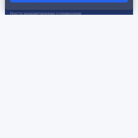
Реестр действительных членов
Реестр аккредитованных супервизоров
Реестр СРО
Сертификация
Сертификация тренеров и преподавателей
Экспертиза и регистрация авторских продуктов
Мероприятия лиги
Календарь событий
Субботние конференции
Фотогалерея
Новости
Публикации