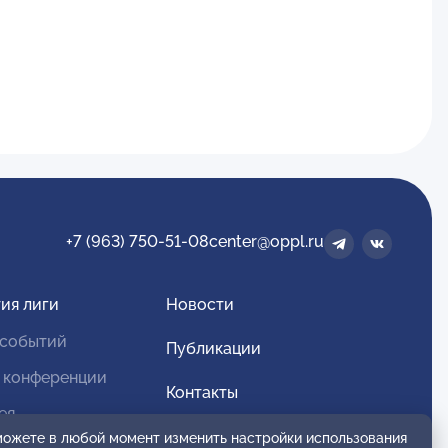
+7 (963) 750-51-08
center@oppl.ru
ия лиги
Новости
 событий
Публикации
 конференции
Контакты
ея
Для спонсоров и партнеров
 можете в любой момент изменить настройки использования