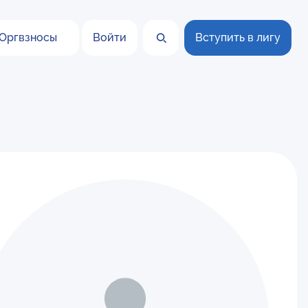
Оргвзносы
Войти
Вступить в лигу