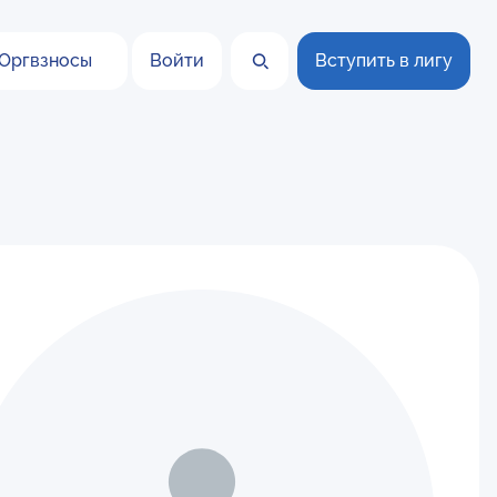
Оргвзносы
Войти
Вступить в лигу