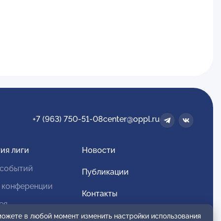
+7 (963) 750-51-08
center@oppl.ru
ия лиги
Новости
 событий
Публикации
 конференции
Контакты
ея
Для спонсоров и партнеров
 можете в любой момент изменить настройки использования