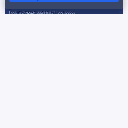
Реестр действительных членов
Реестр аккредитованных супервизоров
Реестр СРО
Сертификация
Сертификация тренеров и преподавателей
Экспертиза и регистрация авторских продуктов
Мероприятия лиги
Календарь событий
Субботние конференции
Фотогалерея
Новости
Публикации