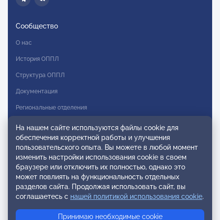
Сообщество
О нас
История ОППЛ
Структура ОППЛ
Документация
Региональные отделения
Комитеты
На нашем сайте используются файлы cookie для
обеспечения корректной работы и улучшения
Модальности
пользовательского опыта. Вы можете в любой момент
Вступление в ОППЛ
изменить настройки использования cookie в своем
браузере или отключить их полностью, однако это
Реестры
может повлиять на функциональность отдельных
разделов сайта. Продолжая использовать сайт, вы
Реестр наблюдательных членов
соглашаетесь с
нашей политикой использования cookie
.
Реестр консультативных членов
Принимаю необходимые cookie